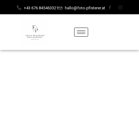
content
+43 676 845463321
hallo@foto-pfisterer.at