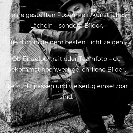
Keine gestellten Posen, kein künstliches
Lächeln – sondern Bilder,
die dich in deinem besten Licht zeigen.
Ob Einzelportrait oder Teamfoto – du
bekommst hochwertige, ehrliche Bilder,
die zu dir passen und vielseitig einsetzbar
sind.