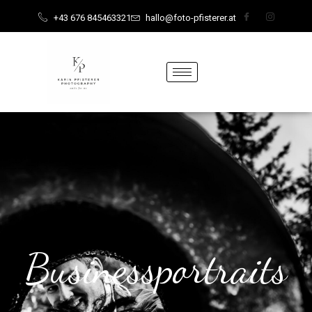
content
+43 676 845463321
hallo@foto-pfisterer.at
Businessportraits