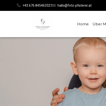
content
+43 676 845463321
hallo@foto-pfisterer.at
Home
Über M