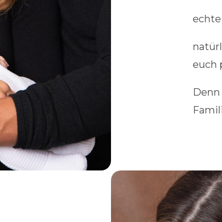
echte
natürl
euch 
Denn 
Famil