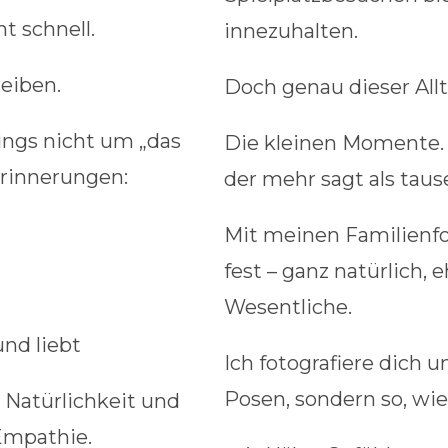
t schnell.
innezuhalten.
eiben.
Doch genau dieser Allt
ings nicht um „das
Die kleinen Momente. D
Erinnerungen:
der mehr sagt als tau
Mit meinen Familienfot
fest – ganz natürlich, 
Wesentliche.
und liebt
Ich fotografiere dich u
Posen, sondern so, wie 
 Natürlichkeit und
 Empathie.