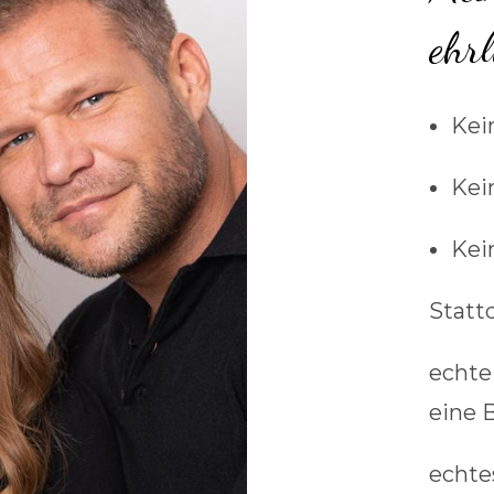
ehrl
Kei
Kei
Kei
Statt
echte
eine 
echte