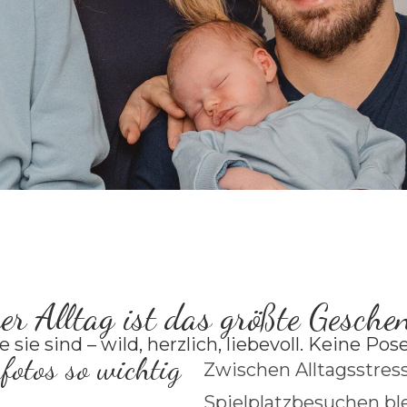
er Alltag ist das größte Gesche
e sie sind – wild, herzlich, liebevoll. Keine P
otos so wichtig
Zwischen Alltagsstres
Spielplatzbesuchen ble