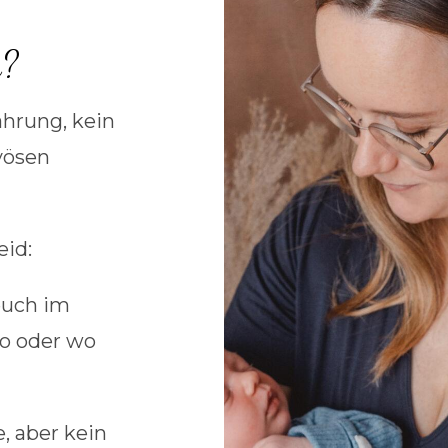
b?
hrung, kein
vösen
eid:
euch im
io oder wo
, aber kein