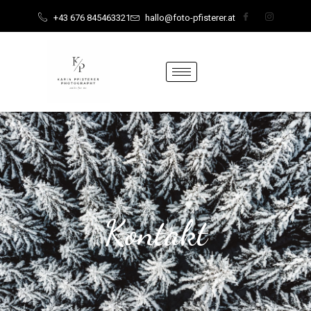
content
+43 676 845463321
hallo@foto-pfisterer.at
Kontakt